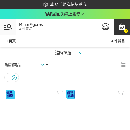
下載app最高回饋$350
本期活動詳情請點我
屈臣氏線上服務
MinorFigures
4 件貨品
0
首頁
4 件貨品
進階篩選