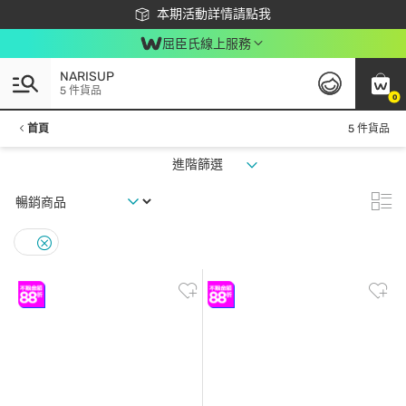
下載app最高回饋$350
本期活動詳情請點我
屈臣氏線上服務
NARISUP
5 件貨品
0
首頁
5 件貨品
進階篩選