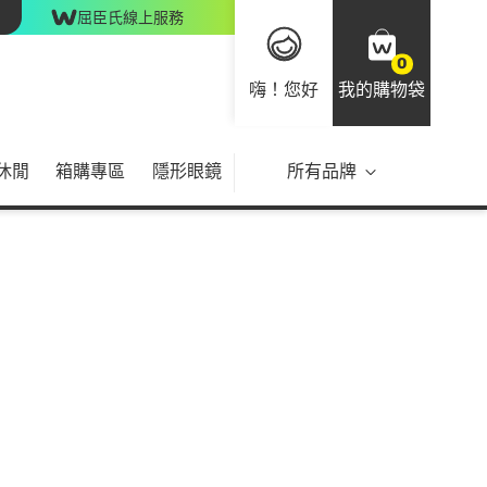
屈臣氏線上服務
0
嗨！您好
我的購物袋
休閒
箱購專區
隱形眼鏡
所有品牌