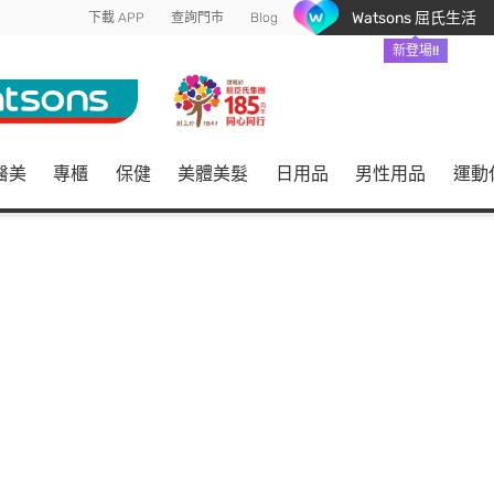
Watsons 屈氏生活
下載 APP
查詢門市
Blog
新登場!!
醫美
專櫃
保健
美體美髮
日用品
男性用品
運動