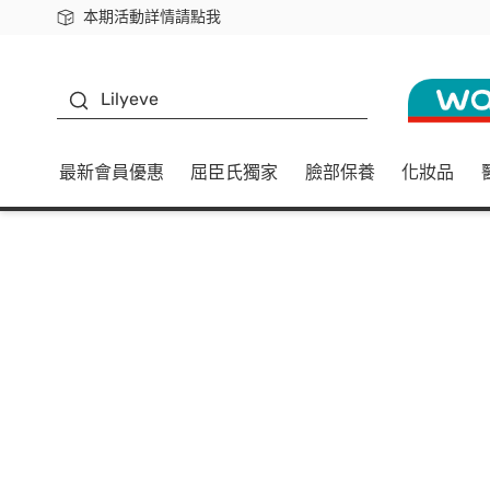
本期活動詳情請點我
下載app最高回饋$350
K beauty
Lilyeve
最新會員優惠
屈臣氏獨家
臉部保養
化妝品