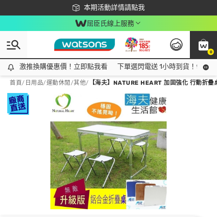
下載app最高回饋$350
本期活動詳情請點我
屈臣氏線上服務
0
激推換購優惠價！立即點我看
激推換購優惠價！立即點我看
下單選閃電送 1小時到貨！領神券
首頁
/
日用品
/
運動休閒
/
其他
/
【海夫】NATURE HEART 加固強化 行動折