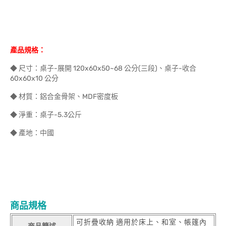
產品規格：
◆ 尺寸：桌子-展開 120x60x50~68 公分(三段)、桌子-收合
60x60x10 公分
◆ 材質：鋁合金骨架、MDF密度板
◆ 淨重：桌子-5.3公斤
◆ 產地：中國
商品規格
可折疊收納 適用於床上、和室、帳篷內