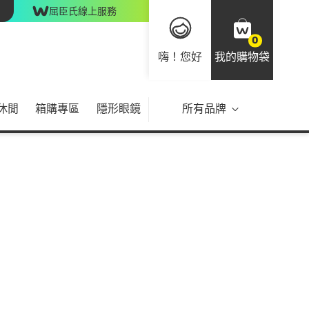
屈臣氏線上服務
0
嗨！您好
我的購物袋
休閒
箱購專區
隱形眼鏡
所有品牌