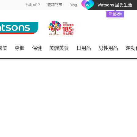
Watsons 屈氏生活
下載 APP
查詢門市
Blog
新登場!!
醫美
專櫃
保健
美體美髮
日用品
男性用品
運動