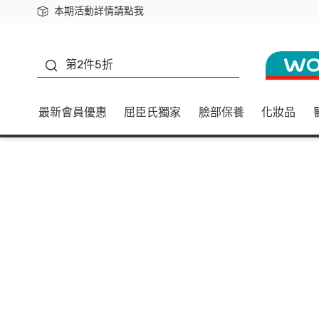
本期活動詳情請點我
下載app最高回饋$350
善存
第2件5折
最新會員優惠
屈臣氏獨家
臉部保養
化妝品