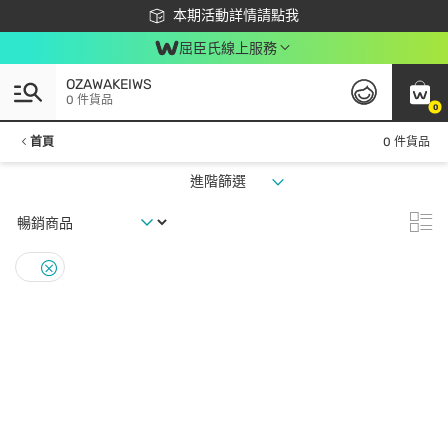
下載app最高回饋$350
本期活動詳情請點我
屈臣氏線上服務
OZAWAKEIWS
0 件貨品
0
首頁
0 件貨品
進階篩選