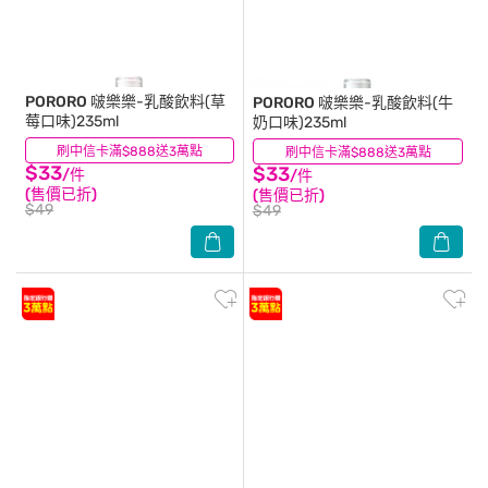
PORORO
啵樂樂-乳酸飲料(草
PORORO
啵樂樂-乳酸飲料(牛
莓口味)235ml
奶口味)235ml
刷中信卡滿$888送3萬點
(0)
刷中信卡滿$888送3萬點
(0)
$33
$33
/件
/件
(售價已折)
(售價已折)
$49
$49