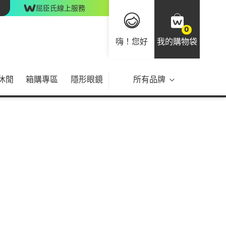
屈臣氏線上服務
0
嗨！您好
我的購物袋
休閒
箱購專區
隱形眼鏡
所有品牌