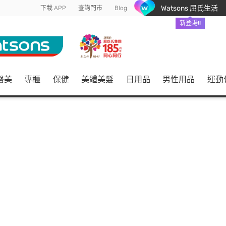
Watsons 屈氏生活
下載 APP
查詢門市
Blog
新登場!!
醫美
專櫃
保健
美體美髮
日用品
男性用品
運動