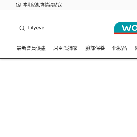
本期活動詳情請點我
下載app最高回饋$350
K beauty
Lilyeve
最新會員優惠
屈臣氏獨家
臉部保養
化妝品