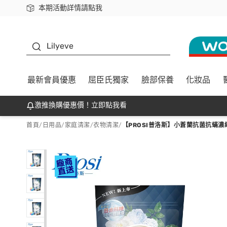
本期活動詳情請點我
下載app最高回饋$350
K beauty
Lilyeve
最新會員優惠
屈臣氏獨家
臉部保養
化妝品
激推換購優惠價！立即點我看
首頁
/
日用品
/
家庭清潔
/
衣物清潔
/
【PROSI普洛斯】小蒼蘭抗菌抗蟎濃