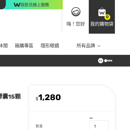
屈臣氏線上服務
0
嗨！您好
我的購物袋
休閒
箱購專區
隱形眼鏡
所有品牌
1,280
膠囊15顆
$
數量