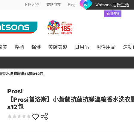
Watsons 屈氏生活
下載 APP
查詢門市
Blog
新登場!!
醫美
專櫃
保健
美體美髮
日用品
男性用品
運動
縮香水洗衣膠囊15顆X12包
Prosi
【Prosi普洛斯】小蒼蘭抗菌抗蟎濃縮香水洗衣
x12包