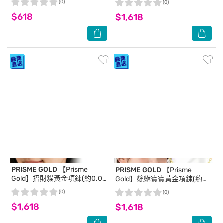
(0)
(0)
$618
$1,618
PRISME GOLD
【Prisme
PRISME GOLD
【Prisme
Gold】招財貓黃金項鍊(約0.02
Gold】貔貅寶寶黃金項鍊(約
錢+-0.01) 贈金珠紅繩手環(約
0.02錢+-0.01) 贈金珠紅繩手
(0)
(0)
0.008錢)
環(約0.008錢)
$1,618
$1,618