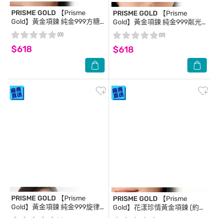
PRISME GOLD
【Prisme
PRISME GOLD
【Prisme
Gold】黃金項鍊 純金999方糖
Gold】黃金項鍊 純金999粼光
金珠 項鍊 (金重約0.01錢)
金珠 項鍊 (金重約0.01錢)
(0)
(0)
$618
$618
PRISME GOLD
【Prisme
PRISME GOLD
【Prisme
Gold】黃金項鍊 純金999旋律
Gold】花漾珍情黃金項鍊 (約
金珠項鍊 (金重約0.01錢)
0.03錢+-0.01) 贈玫瑰禮盒