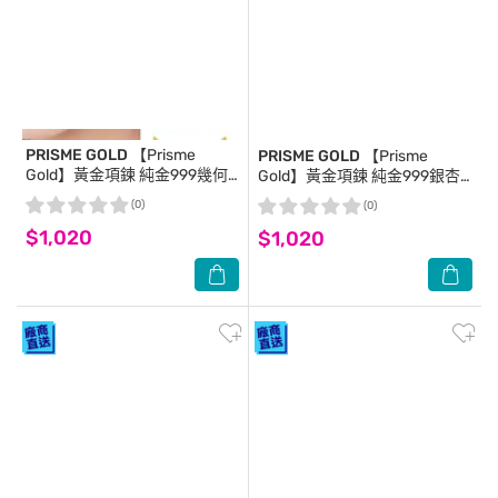
PRISME GOLD
【Prisme
PRISME GOLD
【Prisme
Gold】黃金項鍊 純金999幾何
Gold】黃金項鍊 純金999銀杏
雙環 鍊墜項鍊 (約0.02錢
鍊墜項鍊 (約0.02錢+-0.01)
(0)
(0)
+-0.01)
$1,020
$1,020