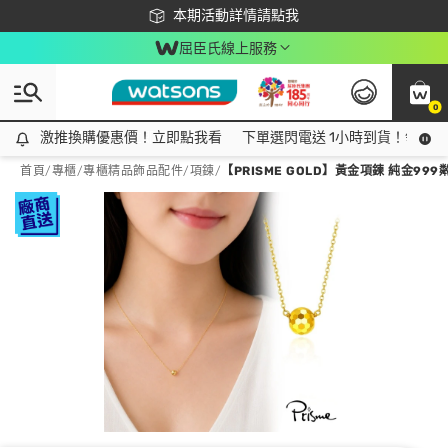
下載app最高回饋$350
本期活動詳情請點我
屈臣氏線上服務
0
激推換購優惠價！立即點我看
激推換購優惠價！立即點我看
下單選閃電送 1小時到貨！領神券
首頁
/
專櫃
/
專櫃精品飾品配件
/
項鍊
/
【PRISME GOLD】黃金項鍊 純金999粼