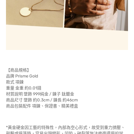
【商品規格】
品牌 Prisme Gold
款式 項鍊
重量 金重 約0.01錢
材質說明 墜飾 999純金 / 鍊子 鈦鍍金
商品尺寸 墜飾 約0.3cm / 鍊長 約46cm
商品包裝配件 項鍊、保證書、精美禮盒
*黃金硬金因工藝的特殊性，內部為空心形式，故受到重力擠壓、
敲擊或摔落時，容易出現變形、凹陷、破裂等無法修復還原的狀