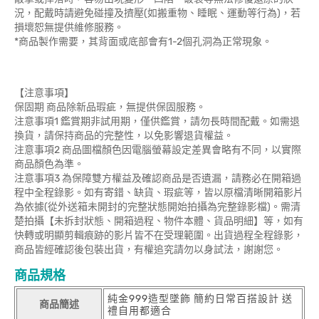
況，配戴時請避免碰撞及擠壓(如搬重物、睡眠、運動等行為)，若
損壞恕無提供維修服務。
*商品製作需要，其背面或底部會有1-2個孔洞為正常現象。
【注意事項】
保固期 商品除新品瑕疵，無提供保固服務。
注意事項1 鑑賞期非試用期，僅供鑑賞，請勿長時間配戴。如需退
換貨，請保持商品的完整性，以免影響退貨權益。
注意事項2 商品圖檔顏色因電腦螢幕設定差異會略有不同，以實際
商品顏色為準。
注意事項3 為保障雙方權益及確認商品是否遺漏，請務必在開箱過
程中全程錄影。如有寄錯、缺貨、瑕疵等，皆以原檔清晰開箱影片
為依據(從外送箱未開封的完整狀態開始拍攝為完整錄影檔)。需清
楚拍攝【未拆封狀態、開箱過程、物件本體、貨品明細】等，如有
快轉或明顯剪輯痕跡的影片皆不在受理範圍。出貨過程全程錄影，
商品皆經確認後包裝出貨，有權追究請勿以身試法，謝謝您。
商品規格
純金999造型墜飾 簡約日常百搭設計 送
商品簡述
禮自用都適合