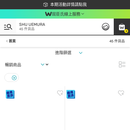
下載app最高回饋$350
本期活動詳情請點我
屈臣氏線上服務
SHU UEMURA
45 件貨品
0
首頁
45 件貨品
進階篩選