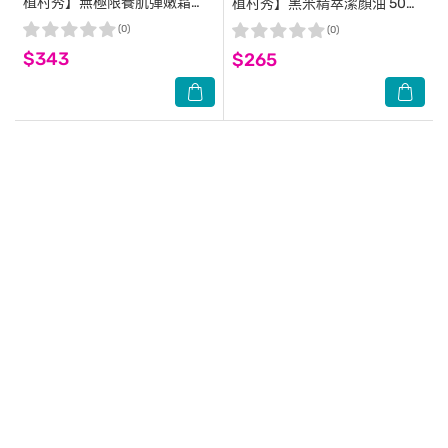
植村秀】無極限養肌彈嫩霜
植村秀】黑米精萃潔顏油 50ml
5ml*5 公司貨 妝前保養打底2合
公司貨 (卸妝水)
(0)
(0)
一
$343
$265