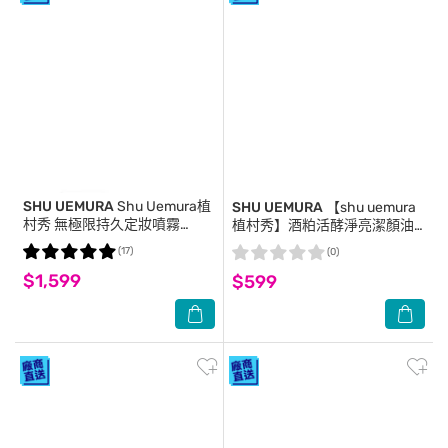
SHU UEMURA
Shu Uemura植
SHU UEMURA
【shu uemura
村秀 無極限持久定妝噴霧
植村秀】酒粕活酵淨亮潔顏油
100ml 二入組
50mlx3 公司貨 卸妝油
(17)
(0)
$1,599
$599