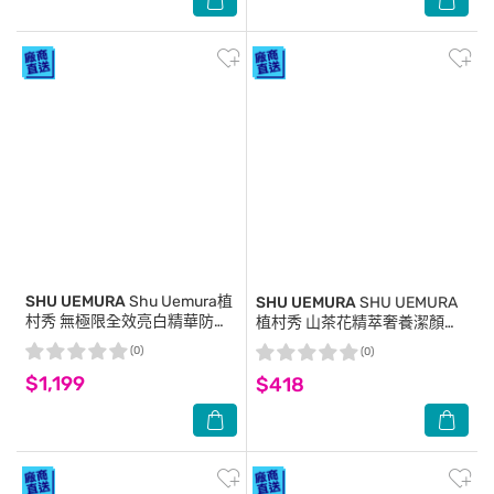
SHU UEMURA
Shu Uemura植
SHU UEMURA
SHU UEMURA
村秀 無極限全效亮白精華防曬
植村秀 山茶花精萃奢養潔顏油
乳 SPF 50+ PA+++ 30ml #透
(50ml) 2入_專櫃公司貨
(0)
(0)
光藍
$1,199
$418