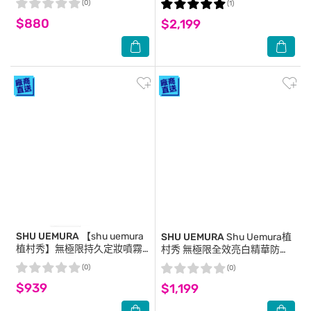
(0)
(1)
$880
$2,199
SHU UEMURA
【shu uemura
SHU UEMURA
Shu Uemura植
植村秀】無極限持久定妝噴霧
村秀 無極限全效亮白精華防曬
100ml 公司貨 定妝噴霧
乳 SPF 50+ PA+++ 30ml #潤
(0)
(0)
亮粉
$939
$1,199