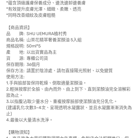
*蘊含頂級護膚保養成分、邊洗邊卸邊養膚
*有效提升皮膚光澤、細緻、柔嫩、透亮
*同時改善細紋及皮膚粗糙
【商品資訊】
品 牌: SHU UEMURA植村秀
商品名稱: 山茶花精萃奢養潔顏油 5入組
規格說明: 50ml*5
產 地: 以出貨實品為主
貨 源: 專櫃公司貨
保存期限: 36個月
保存方法: 請置於陰涼處、請勿直接陽光照射、以免變質
使用方法:
1.手與臉部皆保持乾燥、倒取適量潔顏油。
2.輕抹按摩於全臉、由內而外、由上到下、直到潔顏油完全溶解彩
妝為止。
3.以指腹沾取少量水分、重複按摩臉部使潔顏油充分乳化。
(建議乳化次數3~4次、呈現透明水凝露狀、並且水凝露漸漸消失為
止)
4.最後以大量清水洗淨。
【購物須知】