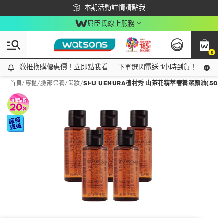
下載app最高回饋$350
本期活動詳情請點我
屈臣氏線上服務
0
激推換購優惠價！立即點我看
激推換購優惠價！立即點我看
下單選閃電送 1小時到貨！領神券
首頁
/
專櫃
/
臉部保養
/
卸妝
/
SHU UEMURA植村秀 山茶花精萃奢養潔顏油(50