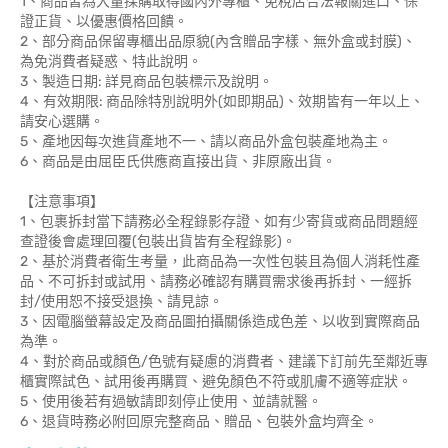
1、商品皆為大量採購取得國內外專櫃、免稅店合法報關進口、保
證正貨、以優惠價格回饋。
2、部分商品保留專櫃出品原貌(內含贈品字樣、無外盒或封膜)、
為免消費者疑惑、特此說明。
3、製造日期: 詳見商品包裝標示及說明。
4、有效期限: 商品除特別說明外(如即期品)、效期皆有一年以上、
請安心選購。
5、產地因每次進貨產地不一、請以商品外盒包裝產地為主。
6、商品是由屈臣氏供應商直接出貨、非原廠出貨。
【注意事項】
1、包裹拆封當下請務必全程錄影存證、如有少寄貨或商品問題經
查證後會處理回覆(包裝出貨皆有全程錄影)。
2、基於消費者衛生考量，此商品為一次性包裝且為個人消耗性產
品、不可拆封或試用、請務必確認有購買需求後再拆封、一經拆
封/使用恕不接受退換、請見諒。
3、因電腦螢幕設定及商品圖拍攝關係造成色差、以收到實際商品
為準。
4、對於商品或顏色/色號有疑慮的消費者、建議下訂前先至鄰近專
櫃實際試色、試用後再購買、避免顏色不符或肌膚不適等症狀。
5、使用後若有過敏請即刻停止使用、並請就醫。
6、退貨時務必附回原完整商品、贈品、包裝外盒均齊全。