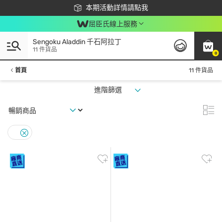
下載app最高回饋$350
本期活動詳情請點我
屈臣氏線上服務
Sengoku Aladdin 千石阿拉丁
11 件貨品
0
首頁
11 件貨品
進階篩選