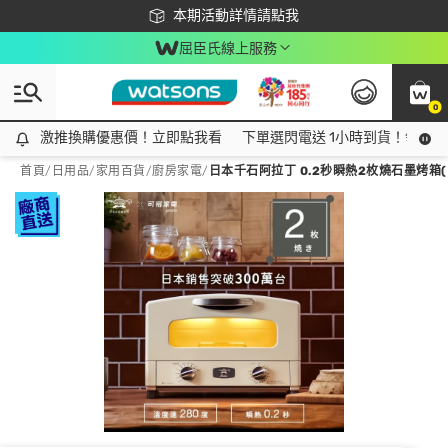
下載app最高回饋$350
本期活動詳情請點我
屈臣氏線上服務
0
激推換購優惠價！立即點我看
激推換購優惠價！立即點我看
下單選閃電送 1小時到貨！領神券
首頁
/
日用品
/
家用百貨
/
廚房家電
/
日本千石阿拉丁 0.2秒瞬熱2枚燒石墨烤箱(