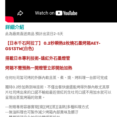
詳細介紹
此為廠商直送商品 預計出貨日2-5天
【日本千石阿拉丁】 0.2秒瞬熱2枚燒石墨烤箱AET-
GS13TW(白色)
搭載日本專利技術-遠紅外石墨燈管
烤箱不需預熱一開燈管立即開始加熱
任何吐司皆可烤的外酥內軟且蒸、煮、燒、烤料理一台即可完成
獨特0.2秒加熱到味技術、不僅出餐快速還能烤得外酥內軟尤其厚
片吐司烤出來的口感不輸給最近很紅的生吐司口感不用加水就可以
呈現出蒸氣烤箱的效果。
--附贈專用容器實現[燒][烤][蒸][溫熱]多種料理方式
--無油料理也可製作減少烤箱內部異味及髒汙