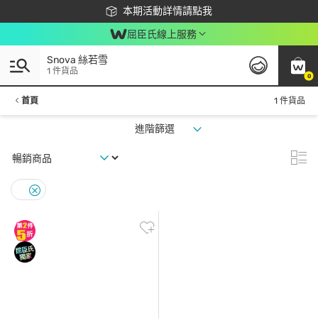
下載app最高回饋$350
本期活動詳情請點我
屈臣氏線上服務
Snova 絲若雪
1 件貨品
0
首頁
1 件貨品
進階篩選