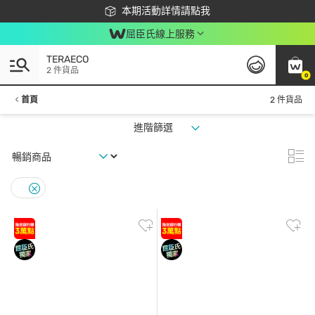
下載app最高回饋$350
本期活動詳情請點我
屈臣氏線上服務
TERAECO
2 件貨品
0
首頁
2 件貨品
進階篩選