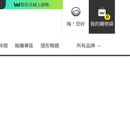
屈臣氏線上服務
0
嗨！您好
我的購物袋
休閒
箱購專區
隱形眼鏡
所有品牌