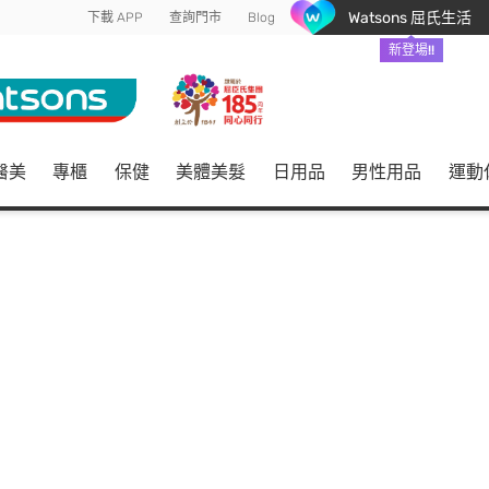
Watsons 屈氏生活
下載 APP
查詢門市
Blog
新登場!!
醫美
專櫃
保健
美體美髮
日用品
男性用品
運動