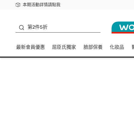
本期活動詳情請點我
下載app最高回饋$350
善存
第2件5折
最新會員優惠
屈臣氏獨家
臉部保養
化妝品