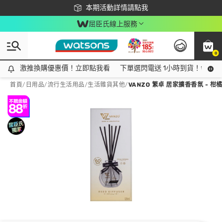
下載app最高回饋$350
本期活動詳情請點我
屈臣氏線上服務
0
激推換購優惠價！立即點我看
激推換購優惠價！立即點我看
下單選閃電送 1小時到貨！領神券
首頁
/
日用品
/
流行生活用品
/
生活雜貨其他
/
VANZO 繁卓 居家擴香香氛 - 柑