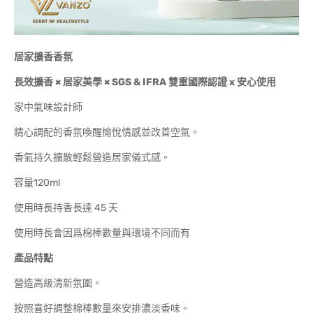
居家擴香香氛
長效擴香
×
居家美學
× SGS & IFRA
雙重國際認證
x
安心使用
家中氣味設計師
精心調配的香氛喚醒愉悅情感並改善空氣。
香氣持久擴散輕鬆營造居家儀式感。
容量120ml
使用時長持香長達 45 天
使用時長會因爲棉棒數量與環境不同而有
產品特點
營造高級清新氛圍。
按照喜好調整棉棒數量來安排濃淡香味。