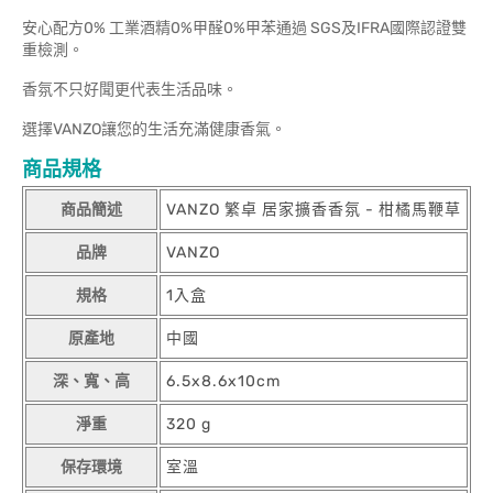
安心配方0% 工業酒精0%甲醛0%甲苯通過 SGS及IFRA國際認證
雙
重檢測。
香氛不只好聞更代表生活品味。
選擇VANZO讓您的生活充滿健康香氣。
商品規格
商品簡述
VANZO 繁卓 居家擴香香氛 - 柑橘馬鞭草
品牌
VANZO
規格
1入盒
原產地
中國
深、寬、高
6.5x8.6x10cm
淨重
320 g
保存環境
室溫