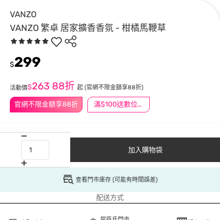
VANZO
VANZO 繁卓 居家擴香香氛 - 柑橘馬鞭草
299
$
263
88折
$
起
(官網不限金額享88折)
活動價
官網不限金額享88折
滿$100送數位印花
加入購物袋
查看門市庫存 (可能有時間誤差)
配送方式
屈臣氏門市