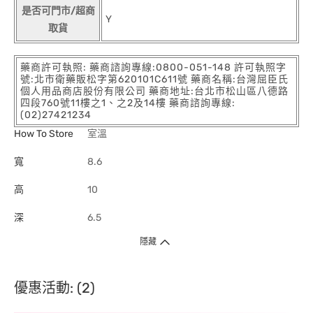
是否可門市/超商
Y
取貨
藥商許可執照: 藥商諮詢專線:0800-051-148 許可執照字
號:北市衛藥販松字第620101C611號 藥商名稱:台灣屈臣氏
個人用品商店股份有限公司 藥商地址:台北市松山區八德路
四段760號11樓之1、之2及14樓 藥商諮詢專線:
(02)27421234
How To Store
室溫
寬
8.6
高
10
深
6.5
隱藏
優惠活動: (2)