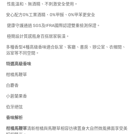
性能溫和、無酒精、不刺激安全使用。
安心配方0%工業酒精、0%甲醛、0%甲苯更安全
健康守護
通過 SGS及IFRA國際認證
雙重檢測保證。
極簡設計質感瓶身百搭居家裝潢。
多種香型4種高級香味適合臥室、客廳、書房、辦公室、衣帽間、
浴室等不同空間。
特選高級香味
柑橘馬鞭草
白麝香
小蒼蘭果香
伯牙絕弦
香味解析
柑橘馬鞭草
清新柑橘與馬鞭草相容彷彿置身大自然微風拂面享受美