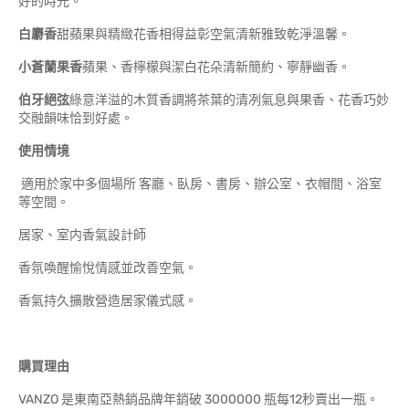
好的時光。
白麝香
甜蘋果與精緻花香相得益彰空氣清新雅致乾淨溫馨。
小蒼蘭果香
蘋果、香檸檬與潔白花朵清新簡約、寧靜幽香。
伯牙絕弦
綠意洋溢的木質香調將茶葉的清冽氣息與果香、花香巧妙
交融韻味恰到好處。
使用情境
適用於家中多個場所 客廳、臥房、書房、辦公室、衣帽間、浴室
等空間。
居家、室内香氣設計師
香氛喚醒愉悅情感並改善空氣。
香氣持久擴散營造居家儀式感。
購買理由
VANZO 是東南亞熱銷品牌年銷破 3000000 瓶每12秒賣出一瓶。