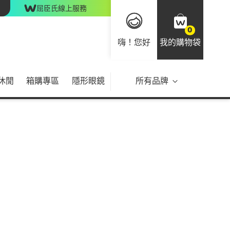
屈臣氏線上服務
0
嗨！您好
我的購物袋
休閒
箱購專區
隱形眼鏡
所有品牌