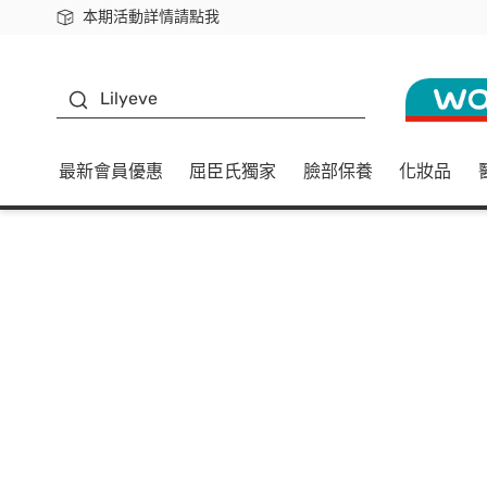
本期活動詳情請點我
下載app最高回饋$350
K beauty
Lilyeve
最新會員優惠
屈臣氏獨家
臉部保養
化妝品