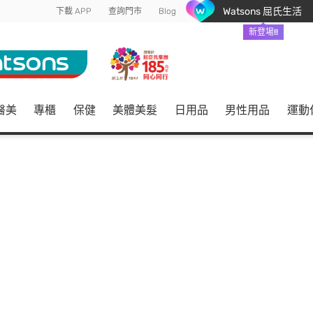
Watsons 屈氏生活
下載 APP
查詢門市
Blog
新登場!!
醫美
專櫃
保健
美體美髮
日用品
男性用品
運動