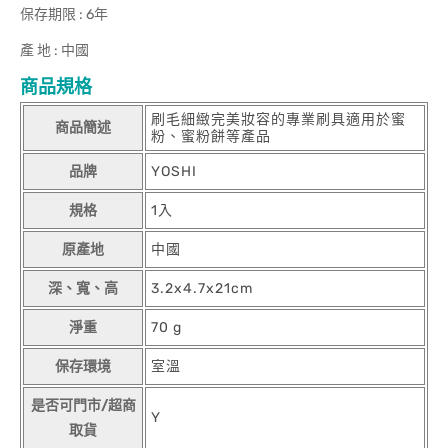
保存期限 : 6年
產 地 : 中國
商品規格
刷毛細緻完美妝容的專業刷具適用於蜜
商品簡述
粉、蜜粉餅等產品
品牌
YOSHI
規格
1入
原產地
中國
深、寬、高
3.2x4.7x21cm
淨重
70 g
保存環境
室溫
是否可門市/超商
Y
取貨