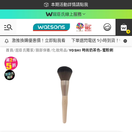
下載app最高回饋$350
本期活動詳情請點我
屈臣氏線上服務
0
激推換購優惠價！立即點我看
激推換購優惠價！立即點我看
下單選閃電送 1小時到貨！領神券
首頁
/
屈臣氏獨家
/
臉部保養
/
化妝用品
/
YOSHI 時尚奶茶色-蜜粉刷