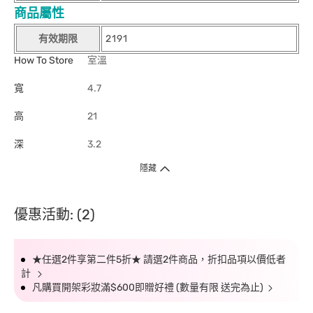
商品屬性
有效期限
2191
How To Store
室溫
寬
4.7
高
21
深
3.2
隱藏
優惠活動: (2)
★任選2件享第二件5折★ 請選2件商品，折扣品項以價低者
計
凡購買開架彩妝滿$600即贈好禮 (數量有限 送完為止)