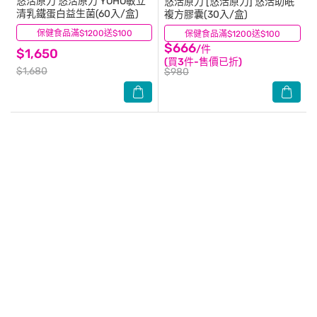
悠活原力
悠活原力 YOHO敏立
悠活原力
[悠活原力] 悠活助眠
清乳鐵蛋白益生菌(60入/盒)
複方膠囊(30入/盒)
保健食品滿$1200送$100
(3)
保健食品滿$1200送$100
(0)
$666
/件
$1,650
(買3件-售價已折)
$1,680
$980