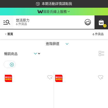
下載app最高回饋$350
本期活動詳情請點我
屈臣氏線上服務
悠活原力
6 件貨品
0
首頁
6 件貨品
進階篩選