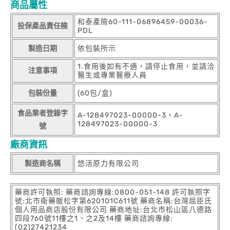
商品屬性
和泰產險60-111-06896459-00036-
投保產品責任險
PDL
製造日期
依包裝所示
1.食用後如有不適，請停止食用，並請洽
注意事項
醫生或專業醫療人員
包裝份量
(60包/盒)
食品業者登錄字
A-128497023-00000-3，A-
128497023-00000-3
號
廠商資訊
製造商名稱
悠活原力有限公司
藥商許可執照: 藥商諮詢專線:0800-051-148 許可執照字
號:北市衛藥販松字第620101C611號 藥商名稱:台灣屈臣氏
個人用品商店股份有限公司 藥商地址:台北市松山區八德路
四段760號11樓之1、之2及14樓 藥商諮詢專線:
(02)27421234