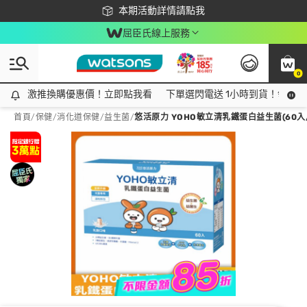
下載app最高回饋$350
本期活動詳情請點我
屈臣氏線上服務
0
激推換購優惠價！立即點我看
激推換購優惠價！立即點我看
下單選閃電送 1小時到貨！領神券
首頁
/
保健
/
消化道保健
/
益生菌
/
悠活原力 YOHO敏立清乳鐵蛋白益生菌(60入