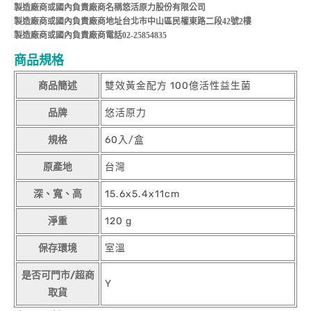
製造廠商或國內負責廠商名稱悠活原力股份有限公司
製造廠商或國內負責廠商地址台北市中山區民權東路二段42號2樓
製造廠商或國內負責廠商電話02-25854835
商品規格
商品簡述
雙效黃金配方 100億活性益生菌
品牌
悠活原力
規格
60入/盒
原產地
台灣
深、寬、高
15.6x5.4x11cm
淨重
120 g
保存環境
室溫
是否可門市/超商
Y
取貨