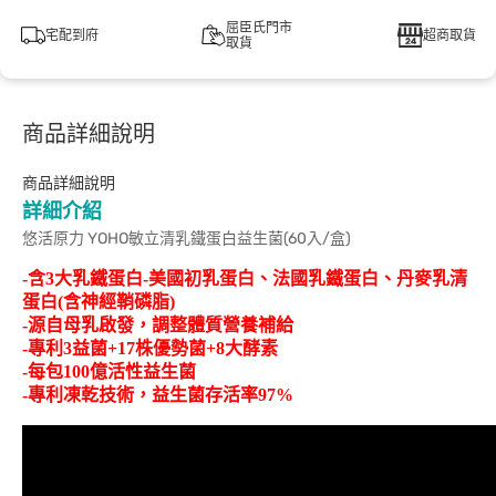
屈臣氏門市
宅配到府
超商取貨
取貨
商品詳細說明
商品詳細說明
詳細介紹
悠活原力 YOHO敏立清乳鐵蛋白益生菌(60入/盒)
-含3大乳鐵蛋白-美國初乳蛋白、法國乳鐵蛋白、丹麥乳清
蛋白(含神經鞘磷脂)
-源自母乳啟發，調整體質營養補給
-專利3益菌+17株優勢菌+8大酵素
-每包100億活性益生菌
-專利凍乾技術，益生菌存活率97%