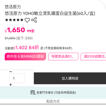
悠活原力
悠活原力 YOHO敏立清乳鐵蛋白益生菌(60入/盒)
1,650
$
99折
$1,680
(省下: $30)
1,402
84折
$
起
(不限金額結帳享85折)
活動價
刷中信卡滿$888送3萬點
保健食品滿$1200送$100
滿$100
加入購物袋
查看門市庫存 (可能有時間誤差)
配送方式