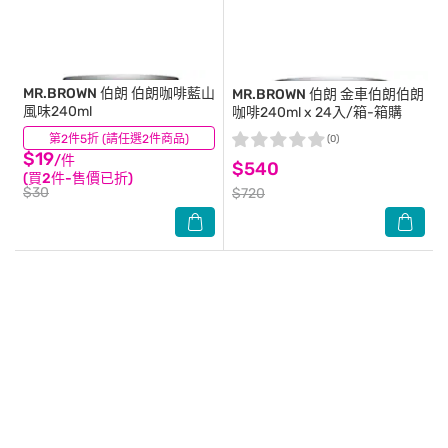
MR.BROWN 伯朗
伯朗咖啡藍山
MR.BROWN 伯朗
金車伯朗伯朗
風味240ml
咖啡240ml x 24入/箱-箱購
第2件5折 (請任選2件商品)
(21)
(0)
$19
/件
$540
(買2件-售價已折)
$30
$720