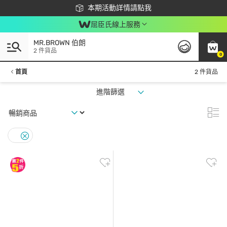
下載app最高回饋$350
本期活動詳情請點我
屈臣氏線上服務
MR.BROWN 伯朗
2 件貨品
0
首頁
2 件貨品
進階篩選