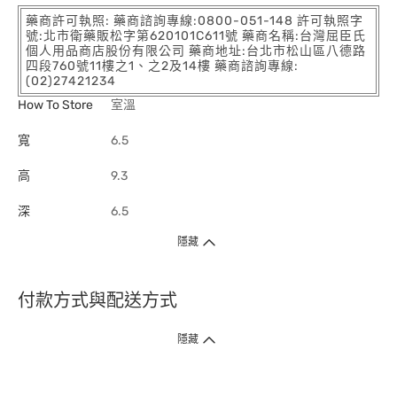
藥商許可執照: 藥商諮詢專線:0800-051-148 許可執照字
號:北市衛藥販松字第620101C611號 藥商名稱:台灣屈臣氏
個人用品商店股份有限公司 藥商地址:台北市松山區八德路
四段760號11樓之1、之2及14樓 藥商諮詢專線:
(02)27421234
How To Store
室溫
寬
6.5
高
9.3
深
6.5
隱藏
付款方式與配送方式
隱藏