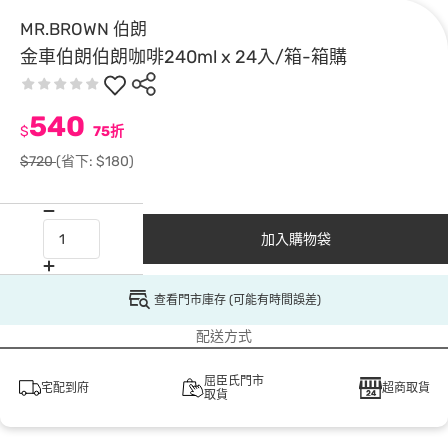
MR.BROWN 伯朗
金車伯朗伯朗咖啡240ml x 24入/箱-箱購
540
$
75折
$720
(省下: $180)
加入購物袋
查看門市庫存 (可能有時間誤差)
配送方式
屈臣氏門市
宅配到府
超商取貨
取貨