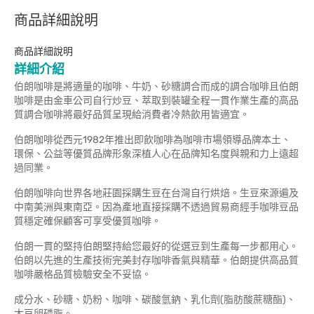
商品詳細說明
商品詳細說明
詳細介紹
伯朗咖啡是將適量的咖啡、牛奶、砂糖調合而成的調合咖啡且伯朗
咖啡是由金車公司自行炒豆、萃取到裝罐全程一貫作業生產的高品
質調合咖啡將最好品質呈現給消費者冷熱飲用皆適宜。
伯朗咖啡從西元1982年推出即飲咖啡為咖啡市場領導品牌本土、
環保、公益等優質品牌形象深植人心在品牌知名度與親和力上遠超
過同業。
伯朗咖啡向世界各地莊園採購生豆在台灣自行烘焙。生豆來源遍及
中南美洲與東南亞。因為產地直接採購不透過貿易商經手咖啡豆品
質穩定確保顧客可享受優質咖啡。
伯朗一貫的堅持伯朗堅持給您最好的從選豆到生產每一步都用心。
伯朗以先進的生產技術完美封存咖啡香氣與精華。伯朗提供高品質
咖啡嚴格品質檢驗安全不妥協。
成分水、砂糖、奶粉、咖啡、碳酸氫鈉、乳化劑(脂肪酸蔗糖酯)、
大豆卵磷脂。