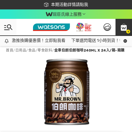
下載app最高回饋$350
本期活動詳情請點我
屈臣氏線上服務
0
激推換購優惠價！立即點我看
激推換購優惠價！立即點我看
下單選閃電送 1小時到貨！領神券
首頁
/
日用品
/
食品
/
零食飲料
/
金車伯朗伯朗咖啡240ML X 24入/箱-箱購