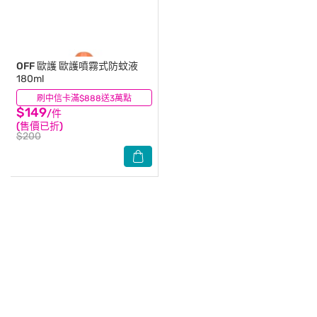
OFF 歐護
歐護噴霧式防蚊液
180ml
刷中信卡滿$888送3萬點
(29)
$149
/件
(售價已折)
$200