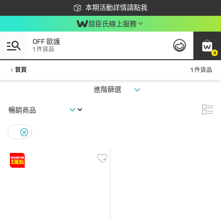
下載app最高回饋$350
本期活動詳情請點我
屈臣氏線上服務
OFF 歐護
1 件貨品
0
首頁
1 件貨品
進階篩選