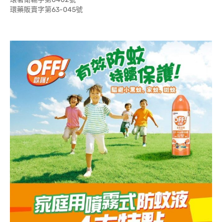
環藥販賣字第63-045號