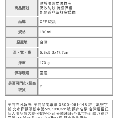
歐護噴霧式防蚊液
商品簡述
高效防蚊 持續保護
能驅避登革熱病媒蚊!
品牌
OFF 歐護
規格
180ml
原產地
台灣
深、寬、高
5.3x5.3x17.7cm
淨重
170 g
保存環境
室溫
是否可門市/超商
Y
取貨
藥商許可執照: 藥商諮詢專線:0800-051-148 許可執照字
號:北市衛藥販松字第620101C611號 藥商名稱:台灣屈臣氏
個人用品商店股份有限公司 藥商地址:台北市松山區八德路