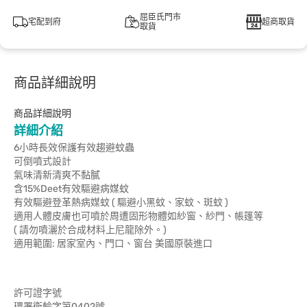
屈臣氏門市
宅配到府
超商取貨
取貨
商品詳細說明
商品詳細說明
詳細介紹
6小時長效保護有效趨避蚊蟲
可倒噴式設計
氣味清新清爽不黏膩
含15%Deet有效驅避病媒蚊
有效驅避登革熱病媒蚊 ( 驅避小黑蚊、家蚊、斑蚊 )
適用人體皮膚也可噴於周遭固形物體如紗窗、紗門、帳篷等
( 請勿噴灑於合成材料上尼龍除外。)
適用範圍: 居家室內、門口、窗台 美國原裝進口
許可證字號
環署衛輸字第0402號