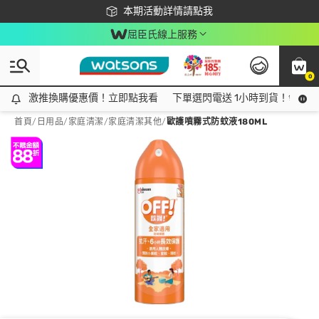
下載app最高回饋$350
本期活動詳情請點我
屈臣氏線上服務
0
激推換購優惠價！立即點我看
激推換購優惠價！立即點我看
下單選閃電送 1小時到貨！領神券
首頁
/
日用品
/
家庭清潔
/
家庭清潔其他
/
歐護噴霧式防蚊液180ML