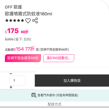
OFF 歐護
歐護噴霧式防蚊液180ml
175
$
88折
$200
(省下: $25)
154
77折
$
起
(官網不限金額享88折)
活動價
官網不限金額享88折
滿$100送數位印花
加入購物袋
查看門市庫存 (可能有時間誤差)
配送方式