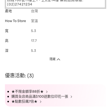
四段760號11樓之1、之2及14樓 藥商諮詢專線:
(02)27421234
產地
台灣
How To Store
室溫
寬
5.3
高
17.7
深
5.3
隱藏
優惠活動: (3)
★不限金額享88折★
購買全店商品滿$100送數位印花一張
★點數狂飆7倍★