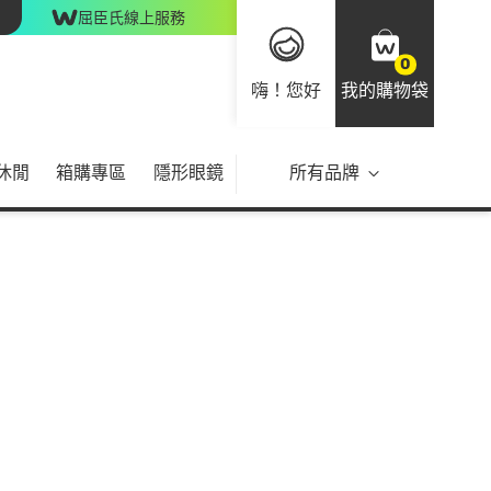
屈臣氏線上服務
0
嗨！您好
我的購物袋
休閒
箱購專區
隱形眼鏡
所有品牌