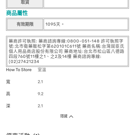
取貨
商品屬性
有效期限
1095天。
藥商許可執照: 藥商諮詢專線:0800-051-148 許可執照字
號:北市衛藥販松字第620101C611號 藥商名稱:台灣屈臣氏
個人用品商店股份有限公司 藥商地址:台北市松山區八德路
四段760號11樓之1、之2及14樓 藥商諮詢專線:
(02)27421234
How To Store
室溫
寬
2.1
高
9.2
深
2.1
隱藏