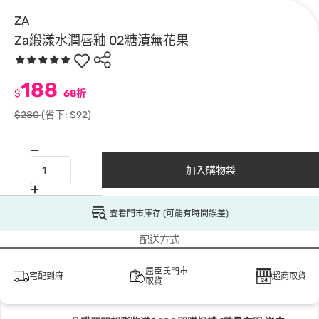
ZA
Za緞漾水潤唇釉 02糖漬無花果
188
$
68折
$280
(省下: $92)
加入購物袋
查看門市庫存 (可能有時間誤差)
配送方式
屈臣氏門市
宅配到府
超商取貨
取貨