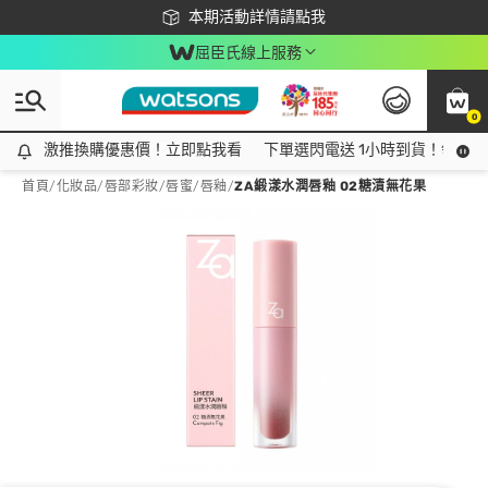
下載app最高回饋$350
本期活動詳情請點我
屈臣氏線上服務
0
激推換購優惠價！立即點我看
激推換購優惠價！立即點我看
下單選閃電送 1小時到貨！領神券
首頁
/
化妝品
/
唇部彩妝
/
唇蜜/唇釉
/
ZA緞漾水潤唇釉 02糖漬無花果