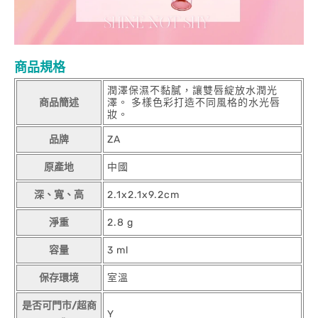
商品規格
潤澤保濕不黏膩，讓雙唇綻放水潤光
商品簡述
澤。 多樣色彩打造不同風格的水光唇
妝。
品牌
ZA
原產地
中國
深、寬、高
2.1x2.1x9.2cm
淨重
2.8 g
容量
3 ml
保存環境
室溫
是否可門市/超商
Y