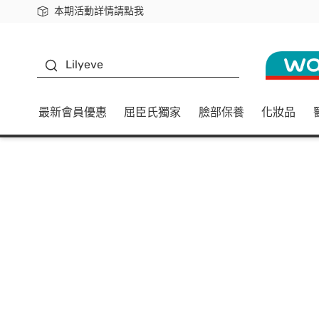
本期活動詳情請點我
下載app最高回饋$350
K beauty
Lilyeve
最新會員優惠
屈臣氏獨家
臉部保養
化妝品