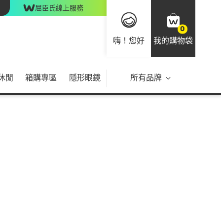
屈臣氏線上服務
0
嗨！您好
我的購物袋
休閒
箱購專區
隱形眼鏡
所有品牌