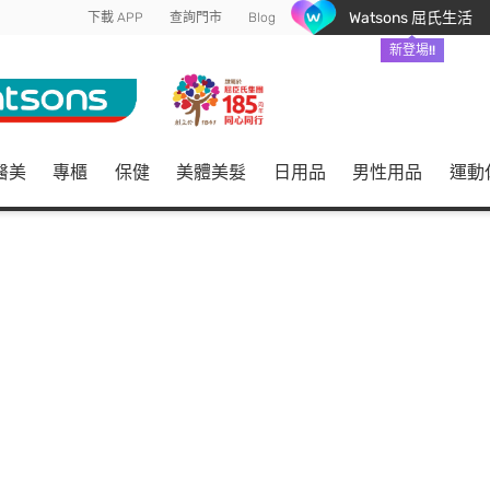
Watsons 屈氏生活
下載 APP
查詢門市
Blog
新登場!!
醫美
專櫃
保健
美體美髮
日用品
男性用品
運動