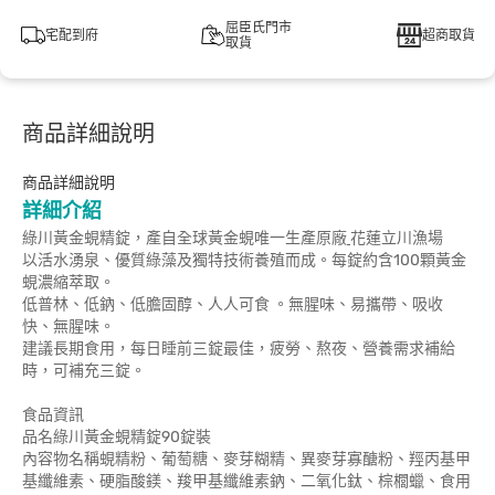
屈臣氏門市
宅配到府
超商取貨
取貨
商品詳細說明
商品詳細說明
詳細介紹
綠川黃金蜆精錠，產自全球黃金蜆唯一生產原廠
花蓮立川漁場
以活水湧泉、優質綠藻及獨特技術養殖而成。每錠約含100顆黃金
蜆濃縮萃取。
低普林、低鈉、低膽固醇、人人可食 。無腥味、易攜帶、吸收
快、無腥味。
建議長期食用，每日睡前三錠最佳，疲勞、熬夜、營養需求補給
時，可補充三錠。
食品資訊
品名綠川黃金蜆精錠90錠裝
內容物名稱蜆精粉、葡萄糖、麥芽糊精、異麥芽寡醣粉、羥丙基甲
基纖維素、硬脂酸鎂、羧甲基纖維素鈉、二氧化鈦、棕櫚蠟、食用