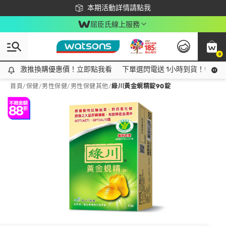
下載app最高回饋$350
本期活動詳情請點我
屈臣氏線上服務
0
激推換購優惠價！立即點我看
激推換購優惠價！立即點我看
下單選閃電送 1小時到貨！領神券
首頁
/
保健
/
男性保健
/
男性保健其他
/
綠川黃金蜆精錠90錠