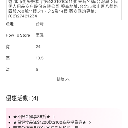
號:北市衛藥販松字第620101C611號 藥商名稱:台灣屈臣氏
個人用品商店股份有限公司 藥商地址:台北市松山區八德路
四段760號11樓之1、之2及14樓 藥商諮詢專線:
(02)27421234
產地
台灣
How To Store
室溫
寬
24
高
10.5
深
5
隱藏
優惠活動: (4)
★不限金額享88折★
★保健食品滿$1200送$100商品提貨券★