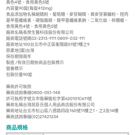
黃色4號、食用黃色5號
內容量90錠(每錠412mg)
食品添加物名稱蜆精粉、葡萄糖、麥芽糊精、異麥芽寡醣粉、羥丙
基甲基纖維素、硬脂酸鎂、羧甲基纖維素鈉、二氧化鈦、棕櫚蠟、
食用黃色4號、食用黃色5號
廠商名稱長榮生醫科技股份有限公司
廠商電話號碼02-2313-1111 0809-032-111
廠商地址100台北市中正區衡陽路51號7樓之9
原產地(國)台灣
保存期限兩年
製造 /有效日期依商品包裝標示
營養標示
包裝份量90錠
藥商許可執照
藥商諮詢專線0800-051-148
許可執照字號北市衛藥販松字第620101C611號
藥商名稱台灣屈臣氏個人用品商店股份有限公司
藥商地址台北市松山區八德路四段760號11樓之1、之2及14樓
藥商諮詢專線(02)27421234
商品規格