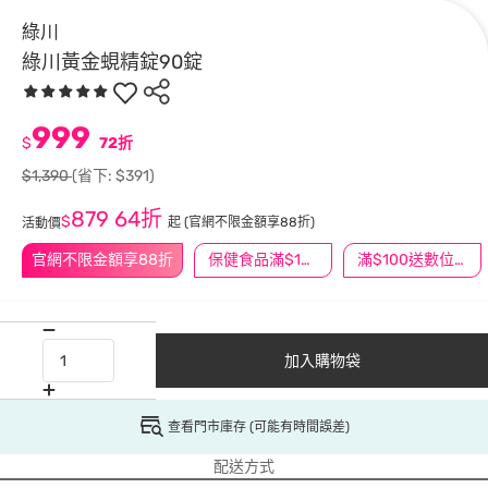
綠川
綠川黃金蜆精錠90錠
999
$
72折
$1,390
(省下: $391)
879
64折
$
起
(官網不限金額享88折)
活動價
官網不限金額享88折
保健食品滿$1200送$100
滿$100送數位印花
加入購物袋
查看門市庫存 (可能有時間誤差)
配送方式