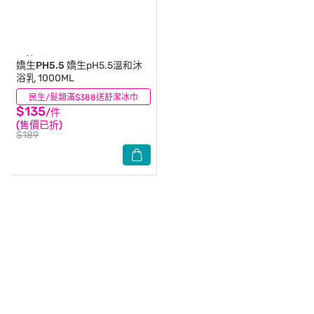
嬌生PH5.5
嬌生pH5.5溫和沐
浴乳 1000ML
民生/髮類滿$388送舒潔冰巾
(83)
$135
/件
(售價已折)
$189