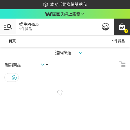
下載app最高回饋$350
本期活動詳情請點我
屈臣氏線上服務
嬌生PH5.5
1 件貨品
0
首頁
1 件貨品
進階篩選