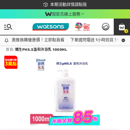
下載app最高回饋$350
本期活動詳情請點我
屈臣氏線上服務
0
激推換購優惠價！立即點我看
激推換購優惠價！立即點我看
下單選閃電送 1小時到貨！領神券
首頁
/
嬌生PH5.5溫和沐浴乳 1000ML