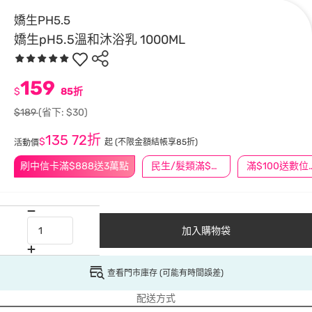
嬌生PH5.5
嬌生pH5.5溫和沐浴乳 1000ML
159
$
85折
$189
(省下: $30)
135
72折
$
起
(不限金額結帳享85折)
活動價
刷中信卡滿$888送3萬點
民生/髮類滿$388送舒潔冰巾
滿$100
加入購物袋
查看門市庫存 (可能有時間誤差)
配送方式