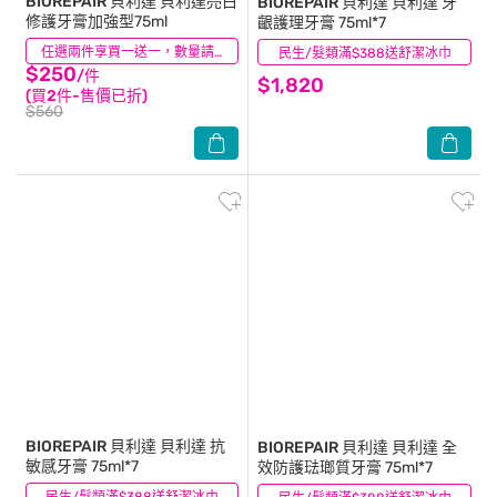
BIOREPAIR 貝利達
貝利達亮白
BIOREPAIR 貝利達
貝利達 牙
修護牙膏加強型75ml
齦護理牙膏 75ml*7
(0)
任選兩件享買一送一，數量請選2件
民生/髮類滿$388送舒潔冰巾
(0)
$250
/件
$1,820
(買2件-售價已折)
$560
BIOREPAIR 貝利達
貝利達 抗
BIOREPAIR 貝利達
貝利達 全
敏感牙膏 75ml*7
效防護琺瑯質牙膏 75ml*7
(0)