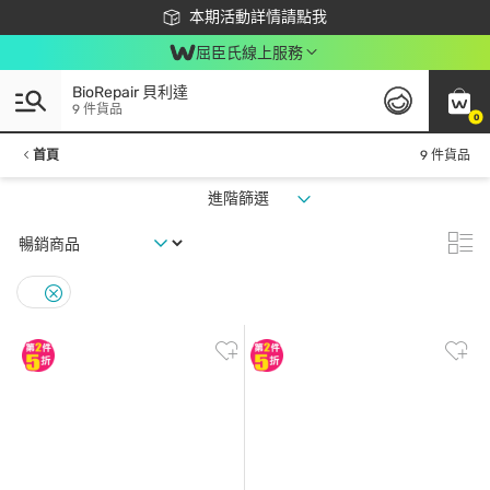
下載app最高回饋$350
本期活動詳情請點我
屈臣氏線上服務
BioRepair 貝利達
9 件貨品
0
首頁
9 件貨品
進階篩選