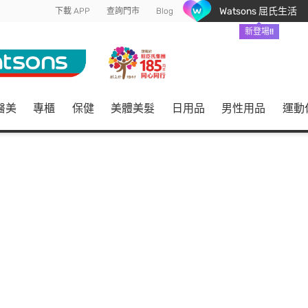
Watsons 屈氏生活
下載 APP
查詢門市
Blog
新登場!!
醫美
專櫃
保健
美體美髮
日用品
男性用品
運動