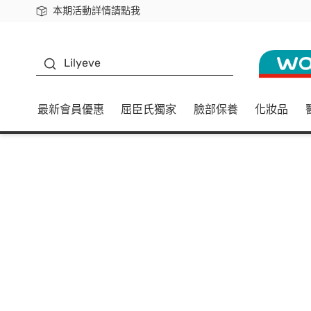
本期活動詳情請點我
下載app最高回饋$350
K beauty
Lilyeve
最新會員優惠
屈臣氏獨家
臉部保養
化妝品