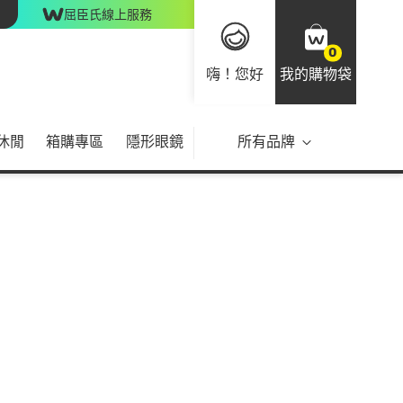
屈臣氏線上服務
0
嗨！您好
我的購物袋
休閒
箱購專區
隱形眼鏡
所有品牌