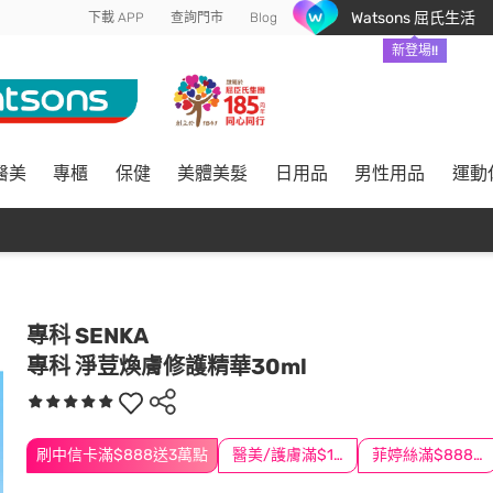
Watsons 屈氏生活
下載 APP
查詢門市
Blog
新登場!!
醫美
專櫃
保健
美體美髮
日用品
男性用品
運動
專科 SENKA
專科 淨荳煥膚修護精華30ml
刷中信卡滿$888送3萬點
醫美/護膚滿$1200送$200
菲婷絲滿$888折$88