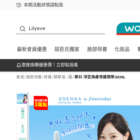
本期活動詳情請點我
下載app最高回饋$350
K beauty
Lilyeve
最新會員優惠
屈臣氏獨家
臉部保養
化妝品
激推換購優惠價！立即點我看
首頁
/
臉部保養
/
保養
/
精華液 /霜
/
專科 淨荳煥膚修護精華30ML