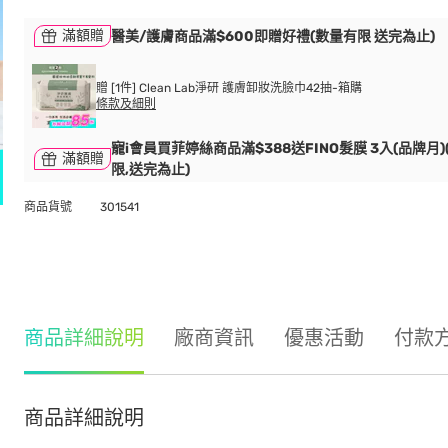
滿額贈
醫美/護膚商品滿$600即贈好禮(數量有限 送完為止)
贈 [1件] Clean Lab淨研 護膚卸妝洗臉巾42抽-箱購
條款及細則
寵i會員買菲婷絲商品滿$388送FINO髮膜 3入(品牌月)
滿額贈
限,送完為止)
商品貨號
301541
商品詳細說明
廠商資訊
優惠活動
付款
商品詳細說明