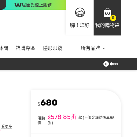
屈臣氏線上服務
0
嗨！您好
我的購物袋
休閒
箱購專區
隱形眼鏡
所有品牌
680
$
578
85折
$
起
(不限金額結帳享85
活動
價
折)
看更多