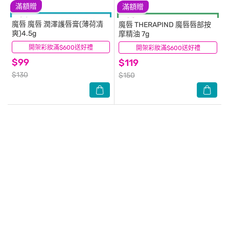
滿額贈
滿額贈
魔唇
魔唇 潤澤護唇膏(薄荷凊
魔唇
THERAPIND 魔唇唇部按
爽)4.5g
摩精油 7g
開架彩妝滿$600送好禮
(7)
開架彩妝滿$600送好禮
(3)
$99
$119
$130
$150