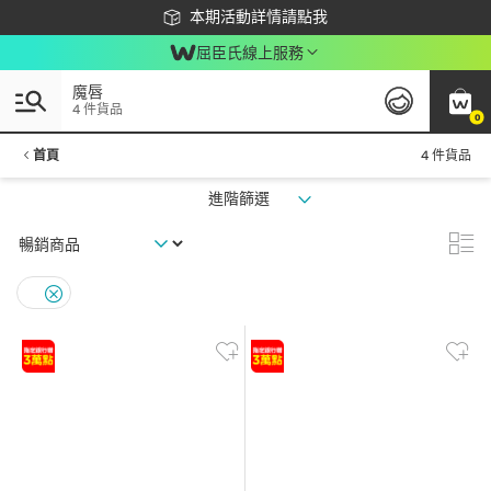
下載app最高回饋$350
本期活動詳情請點我
屈臣氏線上服務
魔唇
4 件貨品
0
首頁
4 件貨品
進階篩選