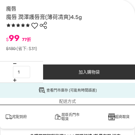
魔唇
魔唇 潤澤護唇膏(薄荷凊爽)4.5g
99
$
77折
$130
(省下: $31)
加入購物袋
查看門市庫存 (可能有時間誤差)
配送方式
屈臣氏門市
宅配到府
超商取貨
取貨