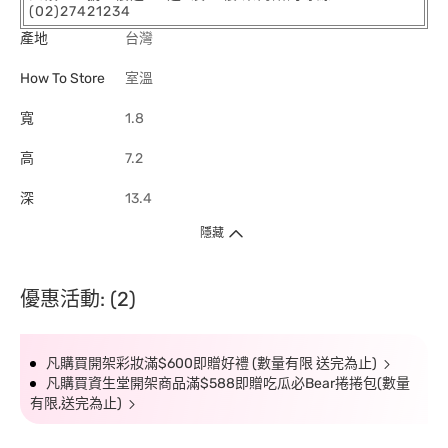
(02)27421234
產地
台灣
How To Store
室溫
寬
1.8
高
7.2
深
13.4
隱藏
優惠活動: (2)
凡購買開架彩妝滿$600即贈好禮 (數量有限 送完為止)
凡購買資生堂開架商品滿$588即贈吃瓜必Bear捲捲包(數量
有限,送完為止)