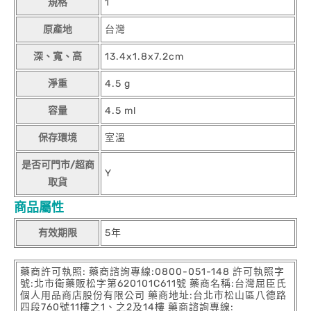
規格
1
原產地
台灣
深、寬、高
13.4x1.8x7.2cm
淨重
4.5 g
容量
4.5 ml
保存環境
室溫
是否可門市/超商
Y
取貨
商品屬性
有效期限
5年
藥商許可執照: 藥商諮詢專線:0800-051-148 許可執照字
號:北市衛藥販松字第620101C611號 藥商名稱:台灣屈臣氏
個人用品商店股份有限公司 藥商地址:台北市松山區八德路
四段760號11樓之1、之2及14樓 藥商諮詢專線: