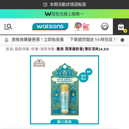
下載app最高回饋$350
本期活動詳情請點我
屈臣氏線上服務
0
激推換購優惠價！立即點我看
激推換購優惠價！立即點我看
下單選閃電送 1小時到貨！領神券
首頁
/
臉部保養
/
保養
/
唇部保養
/
魔唇 潤澤護唇膏(薄荷凊爽)4.5G