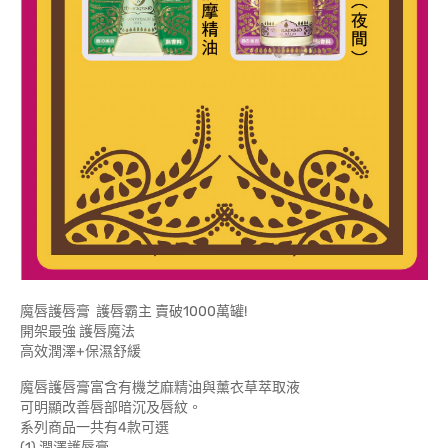
魔唇護唇膏 護唇霸主 賣破1000萬罐!
開架最強 護唇魔法
高效潤澤+保濕舒緩
魔唇護唇膏富含有機芝麻精油與薰衣草萃取液
可明顯改善唇部暗沉及唇紋。
系列商品一共有4款可選
(1) 潤澤護唇膏