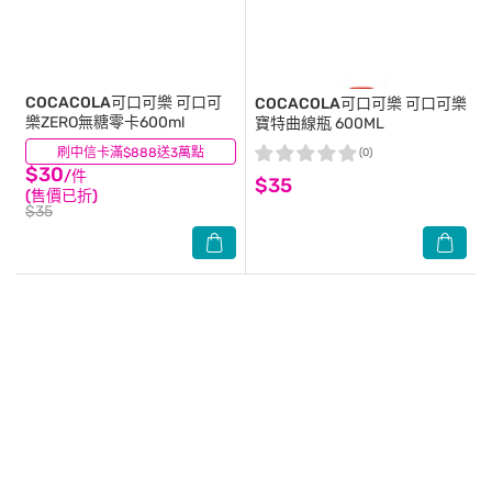
COCACOLA可口可樂
可口可
COCACOLA可口可樂
可口可樂
樂ZERO無糖零卡600ml
寶特曲線瓶 600ML
刷中信卡滿$888送3萬點
(0)
(0)
$30
/件
$35
(售價已折)
$35