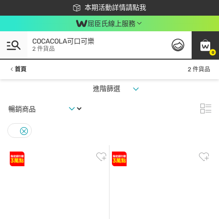
下載app最高回饋$350
本期活動詳情請點我
屈臣氏線上服務
COCACOLA可口可樂
2 件貨品
0
首頁
2 件貨品
進階篩選