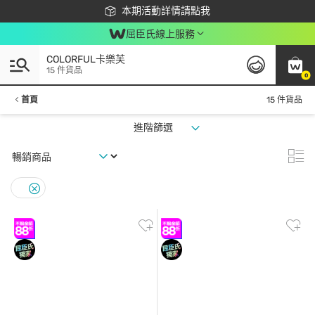
下載app最高回饋$350
本期活動詳情請點我
屈臣氏線上服務
COLORFUL卡樂芙
15 件貨品
0
首頁
15 件貨品
進階篩選