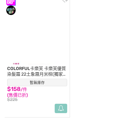
COLORFUL卡樂芙
卡樂芙優質
染髮霜 22土象霧月米棕(獨家
版)
暫無庫存
(2)
$158
/件
(售價已折)
$225