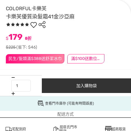
COLORFUL卡樂芙
卡樂芙優質染髮霜41金沙亞麻
179
$
8折
$225
(省下: $46)
民生/髮類滿$388送舒潔冰巾
滿$100送數位印花
加入購物袋
查看門市庫存 (可能有時間誤差)
配送方式
屈臣氏門市
宅配到府
超商取貨