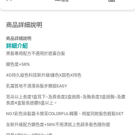
取貨
商品詳細說明
商品詳細說明
詳細介紹
黑髮專用配方不適用於遮蓋白髮
顯色度+58%
4D持久綻色科技新升級!護色X固色X持色
乳霜質地不滴落染髮步驟超EASY
耳朵以上長度1盒耳下~及肩長度2盒過肩~及胸長度3盒過胸~及腰
長度4盒髮長過腰5盒以上。
NO.1彩色染髮霜卡樂芙COLORFUL韓團、明星同款髮色輕鬆GET
全新升級配方顯色度+58%不用漂就上色超多髮色隨你選