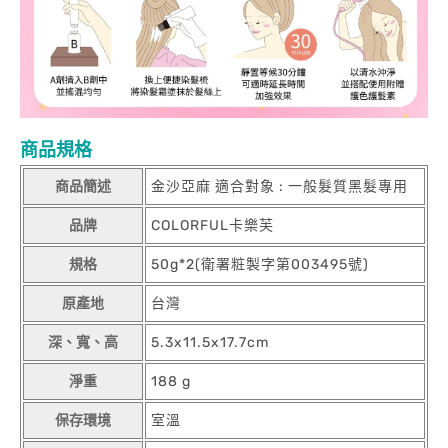
商品規格
商品簡述
金沙亞麻 適合對象 : 一般髮質黑髮專用
品牌
COLORFUL卡樂芙
規格
50g*2(衛署粧製字第003495號)
原產地
台灣
深、寬、高
5.3x11.5x17.7cm
淨重
188 g
保存環境
室溫