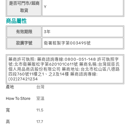
是否可門市/超商
Y
取貨
商品屬性
有效期限
3年
妝廣字號
衛署粧製字第003495號
藥商許可執照: 藥商諮詢專線:0800-051-148 許可執照字
號:北市衛藥販松字第620101C611號 藥商名稱:台灣屈臣氏
個人用品商店股份有限公司 藥商地址:台北市松山區八德路
四段760號11樓之1、之2及14樓 藥商諮詢專線:
(02)27421234
產地
台灣
How To Store
室溫
寬
11.5
高
17.7