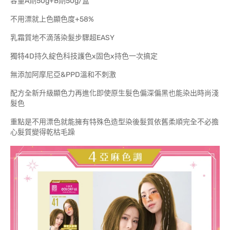
容量A劑50g+B劑50g/盒
不用漂就上色顯色度+58%
乳霜質地不滴落染髮步驟超EASY
獨特4D持久綻色科技護色x固色x持色一次搞定
無添加阿摩尼亞&PPD溫和不刺激
配方全新升級顯色力再進化即使原生髮色偏深偏黑也能染出時尚淺
髮色
重點是不用漂色就能擁有特殊色造型染後髮質依舊柔順完全不必擔
心髮質變得乾枯毛躁