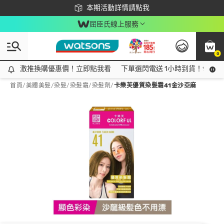
下載app最高回饋$350
本期活動詳情請點我
屈臣氏線上服務
0
激推換購優惠價！立即點我看
激推換購優惠價！立即點我看
下單選閃電送 1小時到貨！領神券
首頁
/
美體美髮
/
染髮
/
染髮霜/染髮劑
/
卡樂芙優質染髮霜41金沙亞麻