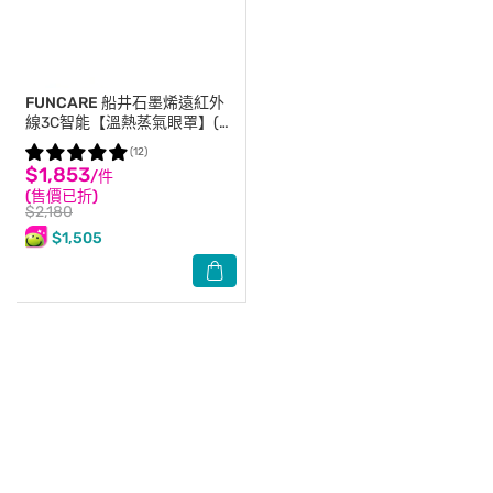
FUNCARE
船井石墨烯遠紅外
線3C智能【溫熱蒸氣眼罩】(贈
眼周噴霧)
(12)
$1,853
/件
(售價已折)
$2,180
$1,505