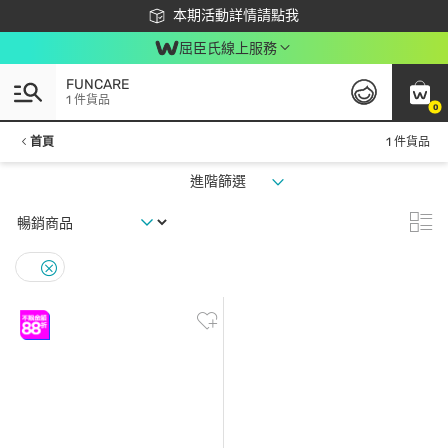
下載app最高回饋$350
本期活動詳情請點我
屈臣氏線上服務
FUNCARE
1 件貨品
0
首頁
1 件貨品
進階篩選