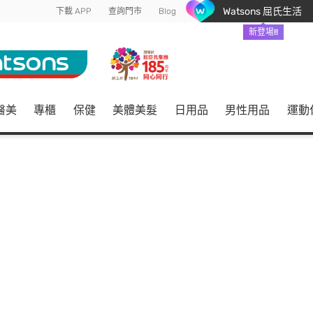
Watsons 屈氏生活
下載 APP
查詢門市
Blog
新登場!!
醫美
專櫃
保健
美體美髮
日用品
男性用品
運動