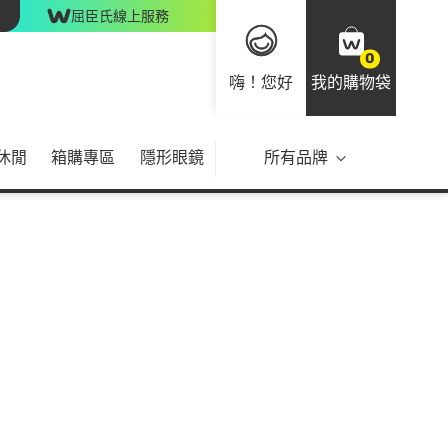
屈臣氏線上服務
0
嗨！您好
我的購物袋
休閒
箱購專區
隱形眼鏡
所有品牌