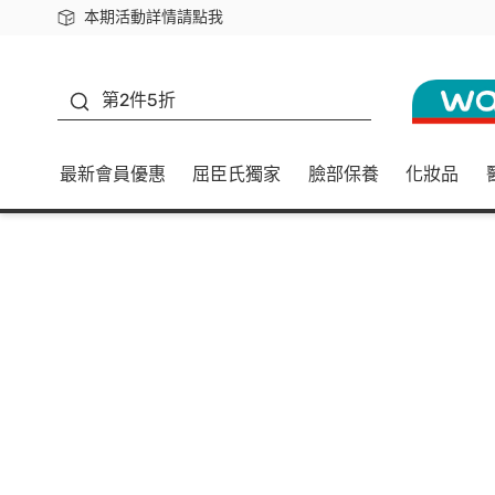
本期活動詳情請點我
下載app最高回饋$350
善存
第2件5折
最新會員優惠
屈臣氏獨家
臉部保養
化妝品