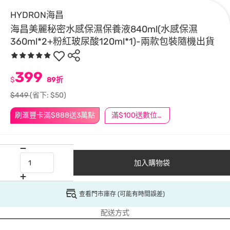
HYDRON海昌
海昌美麗秘密水感保濕保養液840ml(水感保濕
360ml*2+粉紅玻尿酸120ml*1)-兩款包裝隨機出貨
399
$
89折
$449
(省下: $50)
刷滙豐卡滿$888送3萬點
滿$100送數位印花
加入購物袋
查看門市庫存 (可能有時間誤差)
配送方式