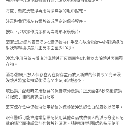
先將指甲剪短並將邊緣打磨光滑以免損傷眼睛和鏡片。
將雙手徹底洗乾淨再用清潔無絮的毛巾擦乾。
注意避免混淆左右鏡片養成固定的保養程序。
按以下步驟操作清潔和消毒隱形眼鏡鏡片:
清潔:請於鏡片表面滴3-5滴保養液在手掌心以食指從中心到邊緣放
射狀輕輕揉搓鏡片正反兩面至少10秒。
沖洗:使用保養液徹底沖洗鏡片正反兩面各5秒鐘以去除鏡片表面殘
存物。
消毒:將鏡片放入保存盒內在保存盒內放入新鮮的保養液至完全浸
沒鏡片將盒蓋扭緊後浸泡至少6小時或過夜。
取出鏡片配戴時先用新鮮的保養液沖洗鏡片正反面各5秒然後按鏡
片配戴手冊的要求進行配戴。
丟棄保存盒中保養液使用新鮮的保養液沖洗鏡盒自然風乾以備用。
眼科醫師可能會建議您搭配使用其他產品或依個人的淚液分泌及配
戴的情況而建議您加強鏡片的清潔。請遵照眼科醫師的指示使用。