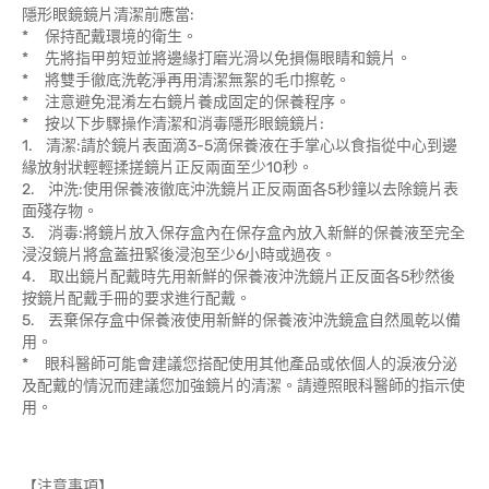
隱形眼鏡鏡片清潔前應當:
* 保持配戴環境的衛生。
* 先將指甲剪短並將邊緣打磨光滑以免損傷眼睛和鏡片。
* 將雙手徹底洗乾淨再用清潔無絮的毛巾擦乾。
* 注意避免混淆左右鏡片養成固定的保養程序。
* 按以下步驟操作清潔和消毒隱形眼鏡鏡片:
1. 清潔:請於鏡片表面滴3-5滴保養液在手掌心以食指從中心到邊
緣放射狀輕輕揉搓鏡片正反兩面至少10秒。
2. 沖洗:使用保養液徹底沖洗鏡片正反兩面各5秒鐘以去除鏡片表
面殘存物。
3. 消毒:將鏡片放入保存盒內在保存盒內放入新鮮的保養液至完全
浸沒鏡片將盒蓋扭緊後浸泡至少6小時或過夜。
4. 取出鏡片配戴時先用新鮮的保養液沖洗鏡片正反面各5秒然後
按鏡片配戴手冊的要求進行配戴。
5. 丟棄保存盒中保養液使用新鮮的保養液沖洗鏡盒自然風乾以備
用。
* 眼科醫師可能會建議您搭配使用其他產品或依個人的淚液分泌
及配戴的情況而建議您加強鏡片的清潔。請遵照眼科醫師的指示使
用。
【注意事項】