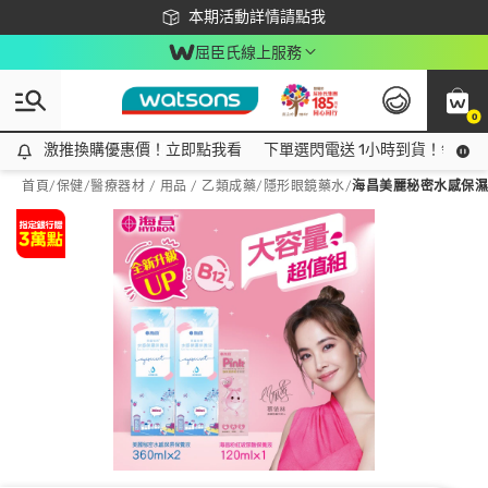
下載app最高回饋$350
本期活動詳情請點我
屈臣氏線上服務
0
激推換購優惠價！立即點我看
激推換購優惠價！立即點我看
下單選閃電送 1小時到貨！領神券
首頁
/
保健
/
醫療器材 / 用品 / 乙類成藥
/
隱形眼鏡藥水
/
海昌美麗秘密水感保濕保