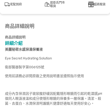
屈臣氏門市
宅配到府
超商取貨
取貨
商品詳細說明
商品詳細說明
詳細介紹
美麗秘密水感保濕保養液
Eye Secret Hydrating Solution
衛部醫器製字第006125號
使用前請務必詳閱原廠之使用說明書並遵照指示使用
成分內含保濕因子玻尿酸舒緩因配戴隱形眼鏡而引起的乾澀感pH
值同人眼淚液溫和成分使隱形眼鏡的保養多一層保護。清潔、殺
菌、去蛋白、水潤保濕呵護鏡片健康舒適每天使用好安心。