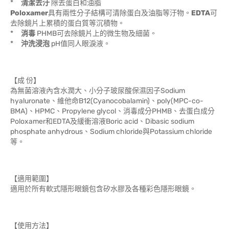
*
清潔去汙
除去蛋白和油脂
Poloxamer
具有兩性分子結構可清除蛋白及油脂等汙物。
EDTA
可
去除鏡片上累積的蛋白質等沉積物。
*
消毒
PHMB可去除鏡片上的微生物及細菌。
*
沖洗浸泡
pH值同人眼淚液。
【成 份】
為無菌溶液內含水潤大、小分子玻尿酸保濕因子Sodium
hyaluronate、維他命B12(Cyanocobalamin)、poly(MPC-co-
BMA)、HPMC、Propylene glycol、消毒成分PHMB、去蛋白成分
Poloxamer和EDTA及緩衝溶液Boric acid、Dibasic sodium
phosphate anhydrous、Sodium chloride與Potassium chloride
等。
【適用範圍】
適用於所有軟式隱形眼鏡包含矽水膠及各種彩色隱形眼鏡。
【使用方法】