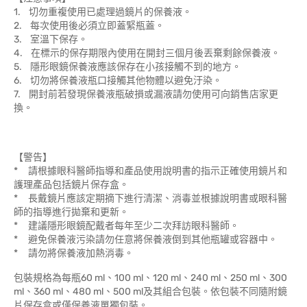
1. 切勿重複使用已處理過鏡片的保養液。
2. 每次使用後必須立即蓋緊瓶蓋。
3. 室溫下保存。
4. 在標示的保存期限內使用在開封三個月後丟棄剩餘保養液。
5. 隱形眼鏡保養液應該保存在小孩接觸不到的地方。
6. 切勿將保養液瓶口接觸其他物體以避免汙染。
7. 開封前若發現保養液瓶破損或漏液請勿使用可向銷售店家更
換。
【警告】
* 請根據眼科醫師指導和產品使用說明書的指示正確使用鏡片和
護理產品包括鏡片保存盒。
* 長戴鏡片應該定期摘下進行清潔、消毒並根據說明書或眼科醫
師的指導進行拋棄和更新。
* 建議隱形眼鏡配戴者每年至少二次拜訪眼科醫師。
* 避免保養液污染請勿任意將保養液倒到其他瓶罐或容器中。
* 請勿將保養液加熱消毒。
包裝規格為每瓶60 ml、100 ml、120 ml、240 ml、250 ml、300
ml、360 ml、480 ml、500 ml及其組合包裝。依包裝不同隨附鏡
片保存盒或僅保養液單獨包裝。