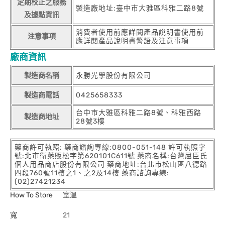
定期校正之服務
製造廠地址:臺中市大雅區科雅二路8號
及據點資訊
消費者使用前應詳閱產品說明書使用前
注意事項
應詳閱產品說明書警語及注意事項
廠商資訊
製造商名稱
永勝光學股份有限公司
製造商電話
0425658333
台中市大雅區科雅二路8號、科雅西路
製造商地址
28號3樓
藥商許可執照: 藥商諮詢專線:0800-051-148 許可執照字
號:北市衛藥販松字第620101C611號 藥商名稱:台灣屈臣氏
個人用品商店股份有限公司 藥商地址:台北市松山區八德路
四段760號11樓之1、之2及14樓 藥商諮詢專線:
(02)27421234
How To Store
室溫
寬
21