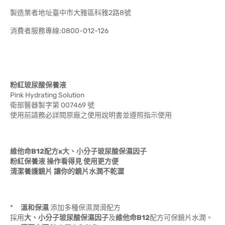
製造業者地址臺中市大雅區科雅2路8號
消費者服務專線:0800-012-126
粉紅玻尿酸保養液
Pink Hydrating Solution
衛部醫器製字第 007469 號
使用前請務必詳閱原廠之使用說明書並遵照指示使用
維他命B12配方x大、小分子玻尿酸保濕因子
粉紅保養液 操作看得見 使用更方便
清潔養護鏡片 讓你的鏡片水潤不乾澀
*
溫和保濕
添加多種保濕潤滑配方
採用
大、小分子玻尿酸保濕因子
及
維他命B12
配方可保鏡片水潤。