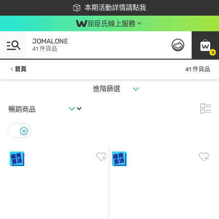
下載app最高回饋$350
本期活動詳情請點我
屈臣氏線上服務
JOMALONE
41 件貨品
0
首頁
41 件貨品
進階篩選