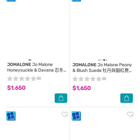
JOMALONE
Jo Malone
JOMALONE
Jo Malone Peony
Honeysuckle & Davana 忍冬
& Blush Suede 牡丹與胭紅麂
與印蒿香水 30ml
絨香水 30ml
(0)
(0)
$1,650
$1,650