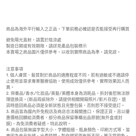
商品為海外平行輸入之正品，下單前務必確認是否能接受再行購買
避免陽光直射，請置於陰涼處
製造日期或有效期限，請詳見產品包裝標示
本賣場之商品圖片僅供參考，以收到實際商品為準，請見諒。
注意事項
1. 個人膚質、髮質對於商品的適應程度不同，若有過敏或不適請停
止使用並尋求專業醫療協助。使用成效僅供參考，實際效果因人而
異。
2. 保養品/香水/化妝品/美髮/美體本身為消耗品，拆封後恕無法辦
理退換貨。(新品瑕疵除外，請提供相關開箱照片/影片存證)，退
貨時退回商品必須是全新狀態且完整包裝，否則恕不接受退訂。
3. 商品皆為國內外免稅店及商店合法報關進口，保證正貨，且以優
惠價格回饋給消費者，部分商品保留專櫃出品原貌(無外盒或封
膜)，為免消費者疑惑，特此說明。
4. 商品包裝無論字型大小、字體粗細、瓶身顏色、印刷方式等，皆
會因為商品批號、出產時間、製作國家而有所不同，屬正常現象。