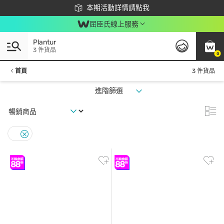
下載app最高回饋$350
本期活動詳情請點我
屈臣氏線上服務
Plantur
3 件貨品
0
首頁
3 件貨品
進階篩選