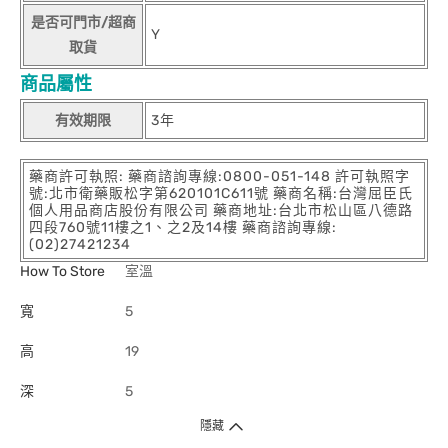
是否可門市/超商
Y
取貨
商品屬性
有效期限
3年
藥商許可執照: 藥商諮詢專線:0800-051-148 許可執照字
號:北市衛藥販松字第620101C611號 藥商名稱:台灣屈臣氏
個人用品商店股份有限公司 藥商地址:台北市松山區八德路
四段760號11樓之1、之2及14樓 藥商諮詢專線:
(02)27421234
How To Store
室溫
寬
5
高
19
深
5
隱藏