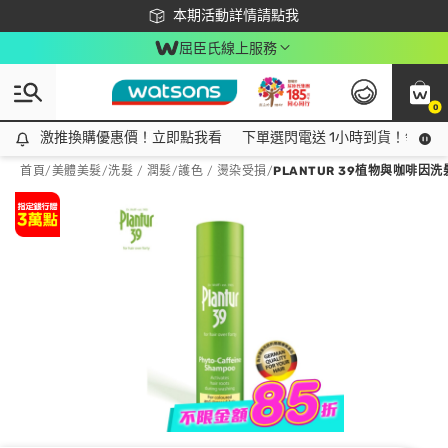
下載app最高回饋$350
本期活動詳情請點我
屈臣氏線上服務
0
激推換購優惠價！立即點我看
激推換購優惠價！立即點我看
下單選閃電送 1小時到貨！領神券
首頁
/
美體美髮
/
洗髮 / 潤髮
/
護色 / 燙染受損
/
PLANTUR 39植物與咖啡因