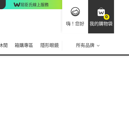
屈臣氏線上服務
0
嗨！您好
我的購物袋
休閒
箱購專區
隱形眼鏡
所有品牌