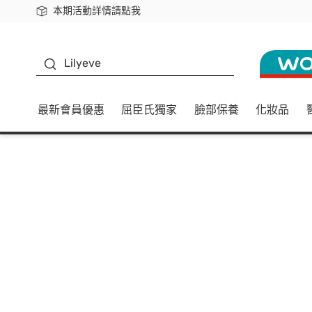
本期活動詳情請點我
下載app最高回饋$350
K beauty
Lilyeve
最新會員優惠
屈臣氏獨家
臉部保養
化妝品