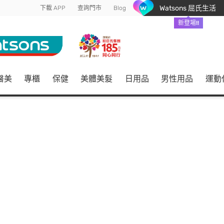
Watsons 屈氏生活
下載 APP
查詢門市
Blog
新登場!!
醫美
專櫃
保健
美體美髮
日用品
男性用品
運動