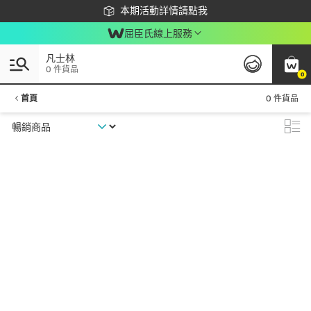
下載app最高回饋$350
本期活動詳情請點我
屈臣氏線上服務
凡士林
0 件貨品
0
首頁
0 件貨品